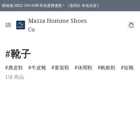
購物滿 HKD 500.00即享免運費優惠！（適用於 本地送貨 )
Mazza Homme Shoes
Co
#靴子
麂皮鞋
牛皮靴
童裝鞋
休閒鞋
帆船鞋
短靴
1項 商品