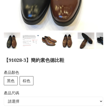
【91028-3】簡約素色德比鞋
產品顏色
黑色
棕色
產品尺碼