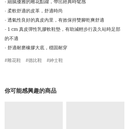
- 細膩優雅的雕花點綴，帶出經典時髦感

- 柔軟舒適的皮革，舒適時尚

- 透氣性良好的真皮內里，有效保持雙腳乾爽舒適

- 1 cm 真皮彈性乳膠軟鞋墊，有助減輕步行及久站時足部
的不適

- 舒適耐磨橡膠大底，穩固耐穿
雕花鞋
德比鞋
紳士鞋
你可能感興趣的商品