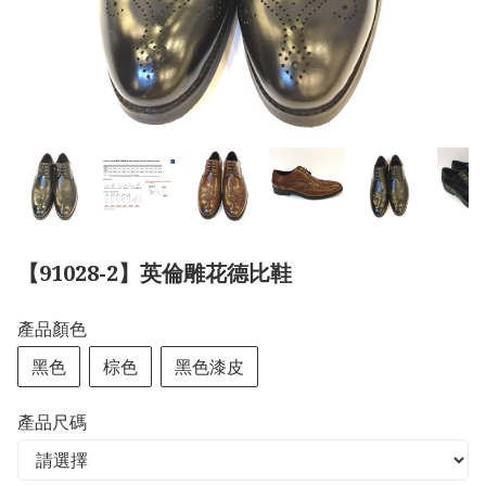
【91028-2】英倫雕花德比鞋
產品顏色
黑色
棕色
黑色漆皮
產品尺碼