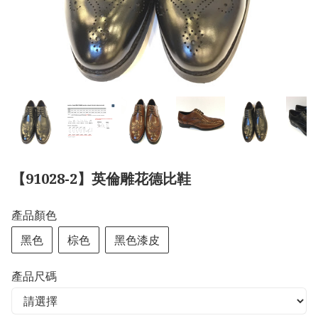
【91028-2】英倫雕花德比鞋
產品顏色
黑色
棕色
黑色漆皮
產品尺碼