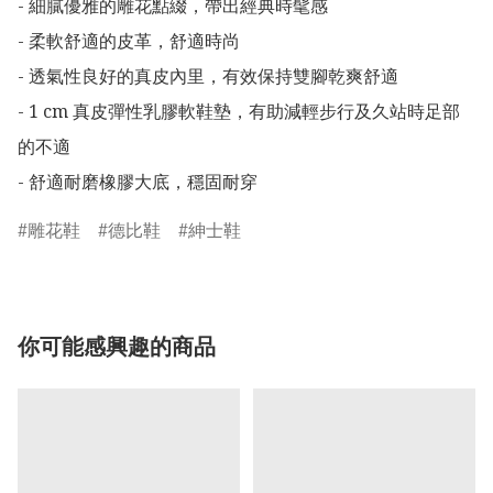
- 細膩優雅的雕花點綴，帶出經典時髦感

- 柔軟舒適的皮革，舒適時尚

- 透氣性良好的真皮內里，有效保持雙腳乾爽舒適

- 1 cm 真皮彈性乳膠軟鞋墊，有助減輕步行及久站時足部
的不適

- 舒適耐磨橡膠大底，穩固耐穿
雕花鞋
德比鞋
紳士鞋
你可能感興趣的商品