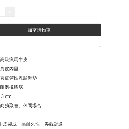
+
加至購物車
−
高級瘋馬牛皮

真皮內里

真皮彈性乳膠鞋墊

耐磨橡膠底

 cm

商務聚會、休閒場合

級牛皮製成，高耐久性，美觀舒適
