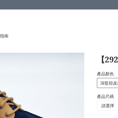
指南
【29
產品顏色
深藍猄皮
產品尺碼