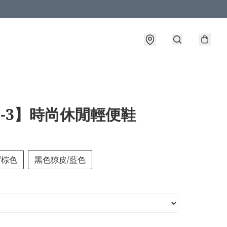
2-3】時尚休閒輕便鞋
/棕色
黑色猄皮/藍色