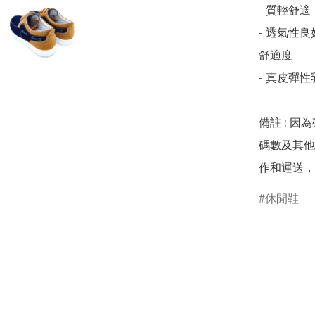
- 質輕舒
- 透氣性
舒適度

- 真皮彈
備註 : 因
碼數及其他
作和運送，
休閒鞋